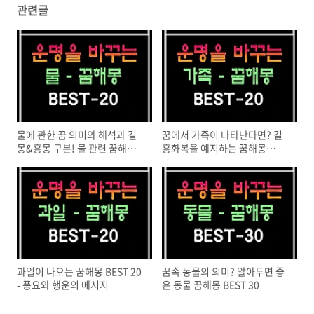
관련글
물에 관한 꿈 의미와 해석과 길
꿈에서 가족이 나타난다면? 길
몽&흉몽 구분! 물 관련 꿈해몽
흉화복을 예지하는 꿈해몽
BEST 20
BEST 20
과일이 나오는 꿈해몽 BEST 20
꿈속 동물의 의미? 알아두면 좋
- 풍요와 행운의 메시지
은 동물 꿈해몽 BEST 30