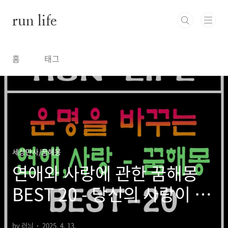
본문 바로가기
run life
홈
태그
세상만사/꿈해몽
연애와 사랑에 관한 꿈해몽
BEST 20 - 당신의 사랑이 꿈
에서 말하는 것
by 러늬
2025. 4. 13.