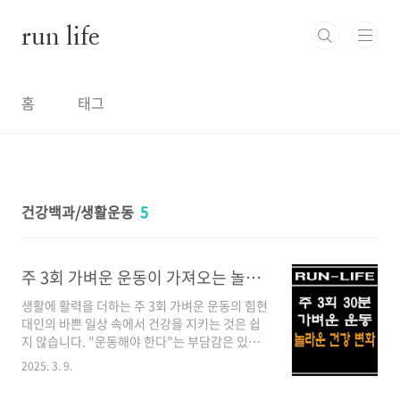
본문 바로가기
run life
홈
태그
건강백과/생활운동
5
주 3회 가벼운 운동이 가져오는 놀라운 건강 변화
생활에 활력을 더하는 주 3회 가벼운 운동의 힘현
대인의 바쁜 일상 속에서 건강을 지키는 것은 쉽
지 않습니다. "운동해야 한다"는 부담감은 있지
만, 매일 시간을 내기는 어렵죠. 다행히도 최신 연
2025. 3. 9.
구들은 주 3회 가벼운 운동만으로도 놀라운 건강
효과를 얻을 수 있다고 보여줍니다.주 3회가 최적