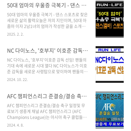
인 이유 하루 건너 하루, 일주일에 세 번의 운동은
50대 엄마의 우울증 극복기 - 댄스 스포츠(줌바)로 찾은 새로운 삶의 활력
우리 몸에 적절한 자극과 회복 시간을 제공합니
50대 엄마의 우울증 극복기 - 댄스 스포츠로 찾은
다. 근육이 성장하고 강화되려면 운동 후 충분한
새로운 삶의 활력오늘은 저의 지인이며, 50대 아
휴식이 필요한데, 주 3회 운동은 이 균형을 완벽
줌마 이자 2남1녀의 엄마가 작성한 글을 소개해
하게 맞춰줍니다. 너무 적게 운동하면 효과가 미
드리려고 합니다. 이분은 댄스 스포츠를 통해 우
미하고, 너무 자주 하면 오히려 부상 위험이 높아
2025. 2. 2.
울증을 극복하고 제2의 인생을 살고 있다고 합니
질 수 있습니다.미국스포츠의학회는 주 3회, 매
다. 함께 그녀의 이야기에 빠져 보실까요?(글쓴
회 30분 이상의 운동을 권장합니다. 특히 처음
이의 허락하에 원본을 최대한 살리고, 소제목 추
NC 다이노스, '호부지' 이호준 감독 선임! 새로운 도약 예고
15분은 주로 탄수화물을 연소하고, 30분..
가및 약간의 수정을 거쳐서 작성 했습니다. 원본
NC 다이노스, '호부지'이호준 감독 선임! 팬들의
과 사진은 창피하다고 공개를 거부 하셨습니다...
기대 속에 새로운 시대 열다 NC 다이노스가 이호
너무 좋다고 해놓고 사진은 왜???🤔) 잊혀진 나
준 감독을 새로운 사령탑으로 맞이하며 팬들의
를 찾아서 - 우울증의 그림자 저는 전업주부로 20
기대감을 높이고 있습니다. 이호준 감독은 선수
년 넘게 살아왔습니다. 남편과 아이들을 위해 헌
2024. 10. 22.
시절 NC 다이노스의 주장을 맡아 팀을 이끌었던
신하며 나름대로 행복한 삶을 살았다고 생각했습
경험과 뛰어난 리더십으로 팬들과 구단의 신뢰를
니다. 하지만 아이들이 성장하여 독립하고, 남편
받는 인물입니다. '호부지'이호준 감독은 누구?
AFC 챔피언스리그 준결승/결승 축구 일정및 무료 중계 보기
과의 관계도 소원해지면서 공허함과 외로움을 ..
한국 프로야구의 베테랑으로, 선수 시절 NC 다이
AFC 챔피언스리그 준결승/결승 축구 일정및 무
노스의 주장으로 활약하며 팀에 깊은 애정을 보
료보기 생중계 채널 AFC 챔피언스리그 (AFC
여주었습니다.은퇴 후 코치 경험을 통해 지도력
Champions League)는 아시아 축구 클럽들이
을 인정받았으며, 선수들과의 소통에도 능하다는
1년에 한번씩 최강을 가리는 축구 대회 입니다.
평가를 받습니다. 3년 최대 14억, 믿음을 담은 계
2024. 4. 8.
이번 2023~2024 AFC 챔피언스리그 8강전이 끝
약 조건NC 다이노스는 이호준 감독과 3년 최대