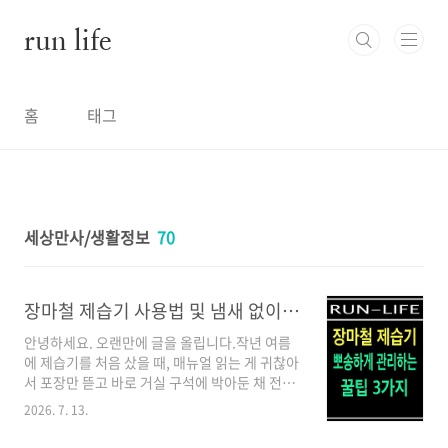
본문 바로가기
run life
홈
태그
세상만사/생활정보
70
장마철 제습기 사용법 및 냄새 없이 뽀송하게 관리하는 꿀팁 3가지
안녕하세요. 오랜만에 글을 올립니다.작년 여름
에 제습기를 처음 샀을 때, 매뉴얼 읽는 게 귀찮아
서 포장만 뜯고 바로 거실 구석에 박아둔 채 전원
을 켰습니다. 창문은 시원하게 다 열어두고요. 며
2026. 7. 13.
칠 내내 틀었는데도 방바닥은 여전히 끈적거리
고, 기계에서는 뜨거운 바람만 나와서 불량품인