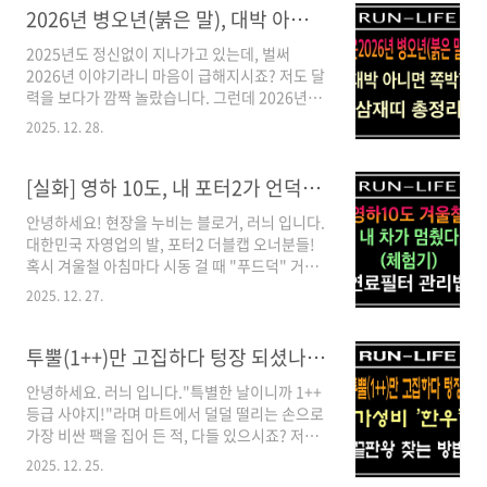
줄 알았죠. 나중에 설명서 보고 제 무지함에 헛웃
2026년 병오년(붉은 말), 대박 아니면 쪽박? 삼재띠 총정리
음이 났네요... 알고 보니 제습기 탓이 아니라 저
2025년도 정신없이 지나가고 있는데, 벌써
의 잘못된 사용법 때문이었습니다. 제대로 된 장
2026년 이야기라니 마음이 급해지시죠? 저도 달
마철 제습기 사용법을 모르면 비싼 기계를 두고
력을 보다가 깜짝 놀랐습니다. 그런데 2026년이
도 전기요금만 날리게 되더라고요. 저처럼 시행
보통 해가 아니라고 하더라고요.60년 만에 돌아
착오 겪지 마시라고, 전기요금은 줄이고 뽀송함
2025. 12. 28.
온다는 '붉은 말의 해(병오년)', 일명 적토마의
은 두 배로 올리는 올바른 장마철 제습기의 사용
해! 그리고 의외로 많은 분들이 놓치고 있는 '삼재
법은 기본이고, 위치 선정부터 용량 고르는 기준,
띠'의 흐름까지. 미리 알아두면 마음 편한 정보들
[실화] 영하 10도, 내 포터2가 언덕에서 멈췄다 (겨울철 연료 필터 관리의 중요성)
고효율 가전 환급 혜택까지 당장 써먹을 수 있는
만 쏙 뽑아서 정리해 드릴게요. (미신이라기보단,
알짜 팁..
안녕하세요! 현장을 누비는 블로거, 러늬 입니다.
비 올 때 우산 챙기는 마음으로 가볍게 읽어주세
대한민국 자영업의 발, 포터2 더블캡 오너분들!
요!) 1. 2026년, 왜 '적토마'의 해일까?2026년은
혹시 겨울철 아침마다 시동 걸 때 "푸드덕" 거리
육십갑자로 병오년(丙午年) 입니다.여기서 '병
는 소리에 가슴 졸인 적 없으신가요? 어제(12월
(丙)'은 붉은 불(Fire)을, '오(午)'는 말(Horse)을
2025. 12. 27.
26일), 저는 정말 아찔한 경험을 했습니다. 짐 싣
뜻해요. 합치면 그냥 말이 아니라 불꽃을 휘날리
고 직원들과 함께 이동하던 중 언덕길에서 차가
며 달리는 붉은 말, 즉 적토마가 되는 거죠.이 시
퍼져버린 것이죠. 포터는 기름만 넣으면 간다"는
투뿔(1++)만 고집하다 텅장 되셨나요? '가성비 한우' 끝판왕 찾는 법
기의 특징..
말은 옛말입니다. 겨울철 연료필터 관리 안 하면
안녕하세요. 러늬 입니다."특별한 날이니까 1++
저처럼 길바닥에 멈춰 섭니다.1. 전조 증상: "차
등급 사야지!"라며 마트에서 덜덜 떨리는 손으로
가 왜 이렇게 안 나가지?" (찐빠의 시작)사건의
가장 비싼 팩을 집어 든 적, 다들 있으시죠? 저도
발단은 크리스마스(12/25) 당일이었습니다. 평
부모님 생신상 차릴 때마다 그랬습니다. 그런데
소처럼 시동을 거는데 RPM 바늘이 미세하게 위
2025. 12. 25.
정육점 사장님과 친해지고 나서 알게 된 충격적
아래로 춤(헌팅)을 추더군요. 포터가 워낙 진동이