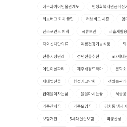
에스콰이어인물관계도
민생회복지원금계산
러브버그 퇴치 꿀팁
러브버그 시즌
엄
탄소포인트 혜택
곡류보관
제습제활
자외선차단의류
여름건강기능식품
퇴
전통ㅅ성년례
성년선물추천
mz세대
어린이날파티
제주배경드라마
문학소
세대별선물
환절기코막힘
생확습관개
집에물이차는꿈
물을마시는꿈
서울공
가족잔치꿈
가족모임꿈
김치통 냄새 
보험개편
5세대실손보험
역생산성