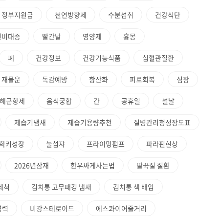
정부지원금
천연방향제
수분섭취
건강식단
선비대증
빨간날
영양제
흉몽
폐
건강정보
건강기능식품
심혈관질환
재물운
독감예방
항산화
피로회복
심장
해군항제
음식궁합
간
공휴일
설날
제습기냄새
제습기용량추천
질병관리청성장도표
학키성장
눌섬쟈
프라이밍펌프
파라핀현상
2026년삼재
한우싸게사는법
딸꾹질 질환
세척
김치통 고무패킹 냄새
김치통 색 배임
역력
비강스테로이드
에스콰이어줄거리