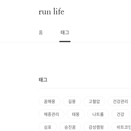
본문 바로가기
run life
홈
태그
태그
꿈해몽
길몽
고혈압
건강관리
체중관리
태몽
나트륨
건강
심포
승진꿈
감성캠핑
비트코