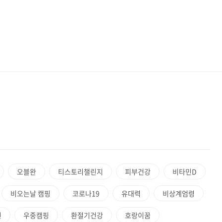
오블완
티스토리챌린지
피부건강
비타민D
비오는날 캠핑
코로나19
유대력
비상계엄령
인
우중캠핑
환절기건강
호랑이꿈