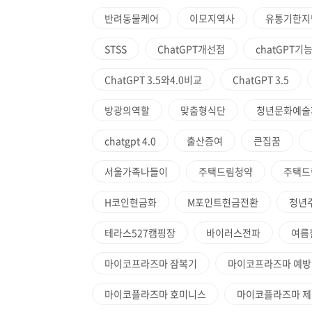
반려동물케어
이모지역사
유통기한지
STSS
ChatGPT개선점
chatGPT기
ChatGPT 3.5와4.0비교
ChatGPT 3.5
방광의역할
맞춤형식단
청년문화예술
chatgpt 4.0
출산증여
큰집꿈
서울가족나들이
주택드림청약
주택드
H코인현금화
M포인트현금전환
청년
테라스527캠핑장
바이러스전파
여름
마이코프라즈마 잠복기
마이코프라즈마 예방
마이코플라즈마 호미니스
마이코플라즈마 