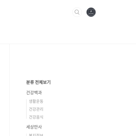
분류 전체보기
건강백과
생활운동
건강관리
건강음식
세상만사
복지정보