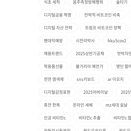
식초 세척
음주측정방해행위
술타기
디지털금융 혁명
전략적 비트코인 비축
디지털 자산 전략
트럼프 비트코인 정핵
팬데믹예방
시전리박사
hku5cov2
채용트랜드
2025상반기공채
엇박자
학용품선물
불가리아 예언가
맹인 할
천연 염색제
sns키보드
ar 이모지
디지털감정표현
2025어버이날
202
퓨전 한복
온라인 세배
mz세대 설날
인공 비타민c
비타민c 추출
비타민c 
자동차시동꺼짐
윈도우키오류
윈도우