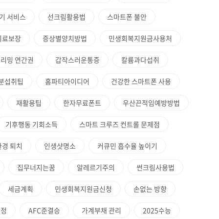
찾기 서비스
선크림활용법
스마트폰 불안
치료보장
증상별양치방법
민생회복지원금사용처
트리밍 연간권
갑작스러운통증
칼륨과다섭취
분섭취팁
홈파티아이디어
건강한 스마트폰 사용
재활용팁
한자무료폰트
우산끈적임예방방법
기후행동 기회소득
스마트 크루즈 컨트롤 문제점
환경 퇴치
인생샷명소
커큐민 흡수율 높이기
집무너지는꿈
알레르기주의
썬크림사용법
세금계획
민생회복지원금신청
손없는 방향
일정
AFC준결승
가계부채 관리
2025수능