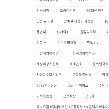
항문점막
호랑이기름
2025년 예언
만성 딸꾹질
장마철 제습기 사용법
1
윤년띠
선거의해
올림픽의해
상복 꿈
민주주의위협
헌법위반
비상계엄령배경
비상계엄령법적근거
세상이창조된해
세계연호
중화민국력
차량용소화기의무
근육통증예방
담예
2025연말정산
dash다이어트
주택담
가족죽는꿈
근육좌상
diy파티
택시요금 #택시비계산 #교통정보 #서울택시 #택