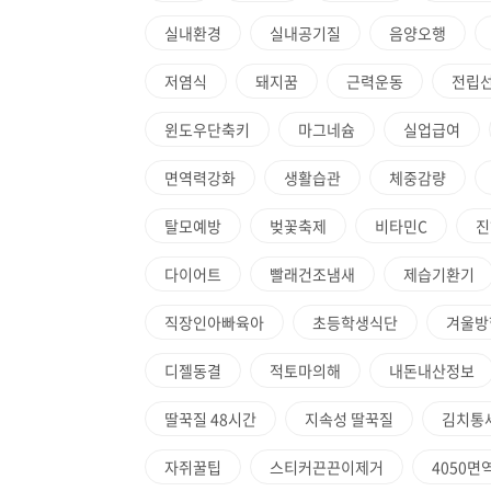
실내환경
실내공기질
음양오행
저염식
돼지꿈
근력운동
전립
윈도우단축키
마그네슘
실업급여
면역력강화
생활습관
체중감량
탈모예방
벚꽃축제
비타민C
진
다이어트
빨래건조냄새
제습기환기
직장인아빠육아
초등학생식단
겨울방
디젤동결
적토마의해
내돈내산정보
딸꾹질 48시간
지속성 딸꾹질
김치통
자쥐꿀팁
스티커끈끈이제거
4050면