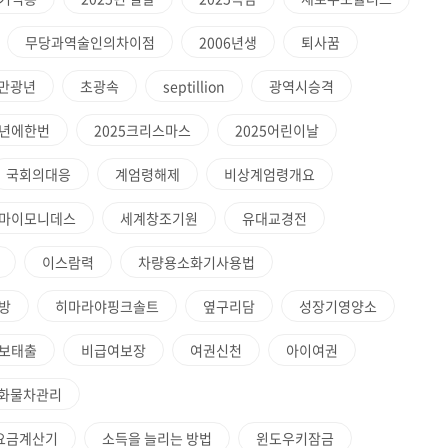
무당과역술인의차이점
2006년생
퇴사꿈
0만광년
초광속
septillion
광역시승격
4년에한번
2025크리스마스
2025어린이날
국회의대응
계엄령해제
비상계엄령개요
마이모니데스
세계창조기원
유대교경전
이스람력
차량용소화기사용법
방
히마라야핑크솔트
옆구리담
성장기영양소
보태출
비급여보장
여권신천
아이여권
화물차관리
시요금계산기
소득을 늘리는 방법
윈도우키잠금