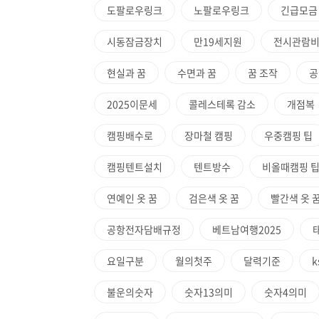
도팔로우링크
노팔로우링크
긴급모금
시동잠금장치
만19세지원
전시관람
현실과 꿈
수면과 꿈
꿈 조작
공
2025이문세
콜레스테록 감소
개점복
캠핑배수로
장마철 캠핑
우중캠핑 팁
캠핑텐트설치
텐트방수
비올때캠핑 
연예인 옷 꿈
검은색 옷 꿈
빨간색 옷 
공항전자담배규정
베트남여행2025
요일구분
월의첫주
달력기준
k
불운의숫자
숫자13의미
숫자4의미