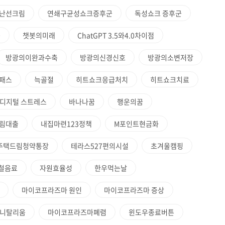
난선크림
연쇄구균성쇼크증후군
독성쇼크 증후군
능
챗봇의미래
ChatGPT 3.5와4.0차이점
방광의이완과수축
방광의신경신호
방광의소변저장
패스
늑골절
히트쇼크응급처치
히트쇼크치료
디지털 스트레스
바나나꿈
행운의꿈
림대출
내집마련123정책
M포인트현금화
주택드림청약통장
테라스527편의시설
초겨울캠핑
철음료
자원효율성
한우먹는날
마이코프라즈마 원인
마이코프라즈마 증상
제니탈리움
마이코프라즈마폐렴
윈도우종료버튼