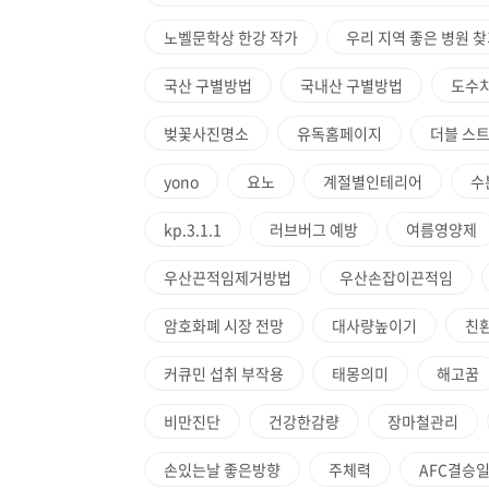
노벨문학상 한강 작가
우리 지역 좋은 병원 
국산 구별방법
국내산 구별방법
도수
벚꽃사진명소
유독홈페이지
더블 스
yono
요노
계절별인테리어
수
kp.3.1.1
러브버그 예방
여름영양제
우산끈적임제거방법
우산손잡이끈적임
암호화폐 시장 전망
대사량높이기
친
커큐민 섭취 부작용
태몽의미
해고꿈
비만진단
건강한감량
장마철관리
손있는날 좋은방향
주체력
AFC결승