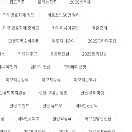
집도둑꿈
불타는집꿈
2025봄축제
국가 암호화폐 경쟁
비트코인50만 달러
미국 암호화폐 준비금
커피리사이클링
결혼증여
민생회복소비쿠폰
부모자녀증여
2025드라마추천
댄스
가요계추모
트로트전설
2025입학선물
머니 예언가
엄마의 변신
모티베이션핏
이모티콘종류
이모지종류
이모티콘역사
5민생회복지원금
설날 보내는 방법
설날 플리마켓
설날 트랜드
설날 튜트로
비타민c 선택
합성
비타민c 제조
혈압약상극
어르신명절선물
키먹통
2025년 설날
2025독감
재로우포뮬러스