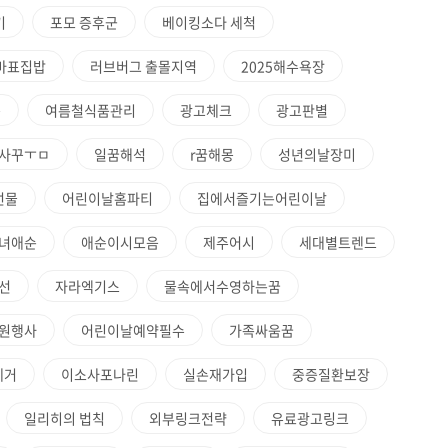
기
포모 증후군
베이킹소다 세척
마표집밥
러브버그 출몰지역
2025해수욕장
용
여름철식품관리
광고체크
광고판별
사꾸ㅜㅁ
일꿈해석
r꿈해몽
성년의날장미
선물
어린이날홈파티
집에서즐기는어린이날
녀애순
애순이시모음
제주어시
세대별트렌드
선
자라엑기스
물속에서수영하는꿈
원행사
어린이날예약필수
가족싸움꿈
제거
이소사포나린
실손재가입
중증질환보장
일리히의 법칙
외부링크전략
유료광고링크