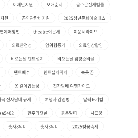
이재민지원
오애순시
음주운전재범률
비지원
공연관람비지원
2025청년문화예술패스
연예매방법
theatre이문세
이문세라이브
의료안전성
암위험증가
의료영상촬영
비오는날 텐트설치
비오는날 캠핑준비물
팁
텐트배수
텐트설치위치
속옷 꿈
꿈
옷 갈아입는꿈
전자담배 여행가이드
태국 전자담배 규제
여행자 감염병
달력표기법
sa5402
한주의첫날
붉은말띠
사표꿈
숫자8의미
숫자3의미
2025벚꽃축제