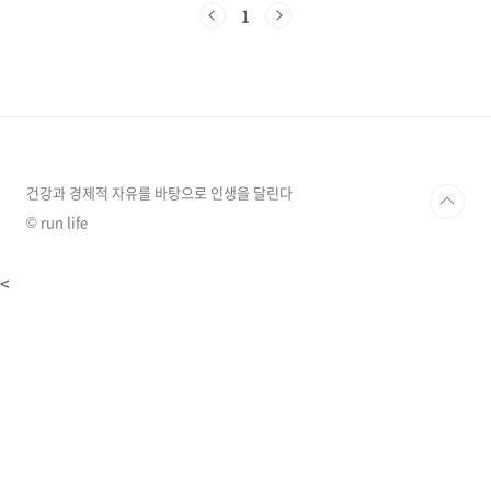
니다"라는 말을 들을 때가 있죠. 참으로 당황스러
1
운 답변입니다. 마치 마법의 주문처럼 느껴지는
이 DSR, 도대체 뭘까요? 쉽게 말해서 DSR은 '내
가 1년 동안 벌어들이는 돈 중에서 빚 갚는 데 얼
마를 쓰는지'를 나타내는 비율입니다.'총부채원
리금상환비율'이라고 하며,. 소득 대비 빚의 비중
을 뜻합니다. 예를 들어, 연봉이 5,000만원인 사
람이 매년 갚아야 하는 대출 원리금이 2,000만
원이라면 DSR은 40%가 ..
건강과 경제적 자유를 바탕으로 인생을 달린다
© run life
<