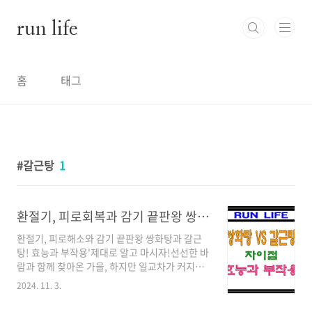
본문 바로가기
run life
홈
태그
갈근탕
1
환절기, 피로회복과 감기 끝판왕 쌍화탕과 갈근탕! 효능과 부작용
환절기, 피로해소와 감기 끝판왕 쌍화탕과 갈근
탕! 효능과 부작용'제대로 알고 마시자!선선한 바
람과 함께 찾아온 가을, 하지만 일교차가 커지면
서 어느새 겨울이 눈앞에 다가오고 있습니다. 우
2024. 11. 3.
리 몸은 쉽게 지치고 면역력이 떨어지기 쉬운데
요. 이럴 때 따뜻한 차 한 잔으로 몸을 보호하는