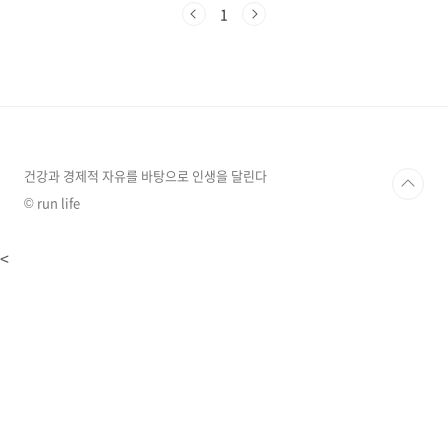
것은 어떨까요? 오늘은 환절기 건강을 지켜주는
1
대표적인 한방차, 쌍화탕과 갈근탕에 대해 자세
히 알아보고, 나에게 맞는 차를 선택하는 방법을
알려드리겠습니다. 쌍화탕, 기와 혈을 보충하여
원기 회복!쌍화탕은 동의보감에도 기록된 전통
한방차로, 피로 회복, 면역력 증진, 감기 예방에
탁월한 효과가 있습니다."쌍화(雙和)"는 기(氣)
와 혈(血)을 조화롭게 한다는 뜻으로, 몸의 균형
을 맞춰 원기를 회복시켜 주는 보약과 같은 차입
건강과 경제적 자유를 바탕으로 인생을 달린다
니다. ..
© run life
<