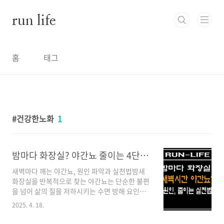
본문 바로가기
run life
홈
태그
건강한노화
1
밤마다 화장실? 야간뇨 줄이는 4단계 실천법
새벽마다 깨는 야간뇨, 원인 파악과 실천법밤새
화장실을 반복적으로 찾는 야간뇨는 단순한 불편
을 넘어 삶의 질을 저하시키는 수면 방해 요인입
니다. 50대 이상 70%가 경험하는 이 증상은 올
2025. 4. 18.
바른 원인 분석과 생활 조절로 개선 가능합니다.
야간뇨 발생의 3대 원인1. 호르몬 변화밤시간 항