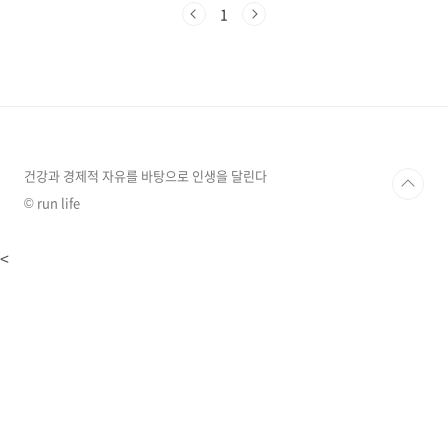
이뇨호르몬(ADH) 분비 감소로 소변 생성량 증
1
가. 60세 이상은 청장년 대비 야간 소변량 2배.2.
방광 기능 이상과민성 방광은 300ml 미만의 소
변량으로도 긴급뇨 유발. 전립선 비대증은 남성
의 50%에서 60대 이후 발현.3. 잠재적 질환수면
무호흡증 환자의 85% 야간뇨 동반. 당뇨병, 심부
전 등 전신 질환과 연관성 높음.생활패턴 개선을
위한 4단계 전략▶ 수분 관리 표준화기존 습관개
선 방안기대 효과취침 2시간 전 물5..
건강과 경제적 자유를 바탕으로 인생을 달린다
© run life
<