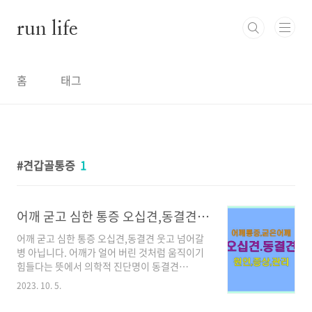
본문 바로가기
run life
홈
태그
견갑골통증
1
어깨 굳고 심한 통증 오십견,동결견 웃고 넘어갈 병 아닙니다.
어깨 굳고 심한 통증 오십견,동결견 웃고 넘어갈
병 아닙니다. 어깨가 얼어 버린 것처럼 움직이기
힘들다는 뜻에서 의학적 진단명이 동결견
(frozen shoulder) 이라고 하는 오십견!! 보통
2023. 10. 5.
50세 전후로 어깨가 아파오면 다들 이렇게 말합
니다. "오십견이야~~ 시간이 약이여~~~" 네