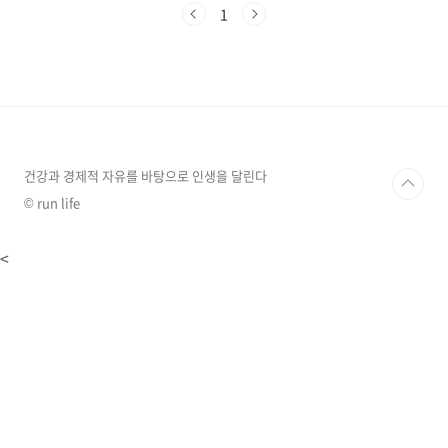
~~~~ 맞습니다.시간이 약입니다. 일반적으로 시
1
간이 지나면서 굳은 관절이 풀리면서 통증도 점
차 감소 한다고 합니다. but~!!! .... 그.러.나~~!!
그 기간이 통상 2년 정도면 약간의 후유증과 함께
자연 회복 한다고 합니다. 고생이란 고생은 원없
이 다 하고 말이죠...! 그러니...힘들게 버티지 마
시고 관리 하시기 바랍니다. 오십견(동결견)의 발
병원인은 어깨 관절을 싸고 있는 활액막에 염증
이 생기면서 시작되는데..
건강과 경제적 자유를 바탕으로 인생을 달린다
© run life
<