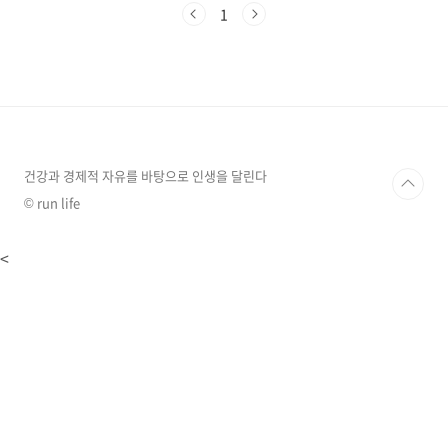
기준으로 대한민국에 거주하는 모든 국민이 대상
1
입니다.얼마를 받나요?기본 (전 국민): 1인당 15
만 원취약계층: 기초수급자 40만 원, 차상위/한
부모 30만 원지역 추가: 서울/경인 외 지역 +3만
원, 인구감소지역 +5만 원2차 추가 (소득 하위
90%): 1인당 10만 원 (9월 22일부터 신청)포인
트: 지원금은 조건에 따라 중복 적용됩니다. 예를
들어, 경상북도에 사는 기초수급자는 기본 15만
원에 취약계층 25만..
건강과 경제적 자유를 바탕으로 인생을 달린다
© run life
<