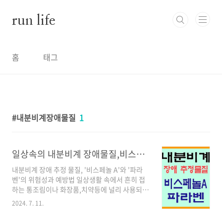
본문 바로가기
run life
홈
태그
내분비계장애물질
1
일상속의 내분비계 장애물질,비스페놀A와 파라벤의 위험성과 예방법
내분비계 장애 추정 물질, '비스페놀 A'와 '파라
벤'의 위험성과 예방법 일상생활 속에서 흔히 접
하는 통조림이나 화장품,치약등에 널리 사용되는
화학물질에는 '비스페놀A'와 '파라벤'이 대표적
2024. 7. 11.
인데요. 이 물질들이 '내분비계의 장애 추정 물질'
이라고 알려져 있습니다.이 물질들이 어떠한 용