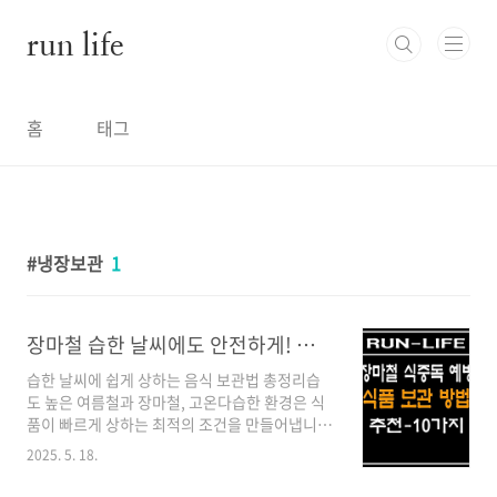
본문 바로가기
run life
홈
태그
냉장보관
1
장마철 습한 날씨에도 안전하게! 식중독 예방 식품보관 방법 BEST10
습한 날씨에 쉽게 상하는 음식 보관법 총정리습
도 높은 여름철과 장마철, 고온다습한 환경은 식
품이 빠르게 상하는 최적의 조건을 만들어냅니
다. 특히 식중독은 주로 7~9월 사이 여름철에 가
2025. 5. 18.
장 많이 발생하며, 면역력이 약한 어린이나 노인
은 더욱 위험에 노출됩니다. 더운 기온으로 인해