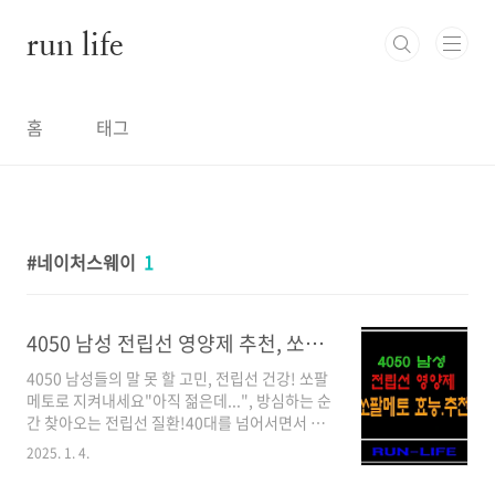
본문 바로가기
run life
홈
태그
네이처스웨이
1
4050 남성 전립선 영양제 추천, 쏘팔메토 효능과 선택 가이드!
4050 남성들의 말 못 할 고민, 전립선 건강! 쏘팔
메토로 지켜내세요"아직 젊은데...", 방심하는 순
간 찾아오는 전립선 질환!40대를 넘어서면서 화
장실 가는 횟수가 부쩍 늘어나지는 않았나요? 밤
2025. 1. 4.
에 잠을 설치거나 소변을 볼 때 시원하지 않은 느
낌이 든다면 전립선 건강에 적신호가 켜진 것일