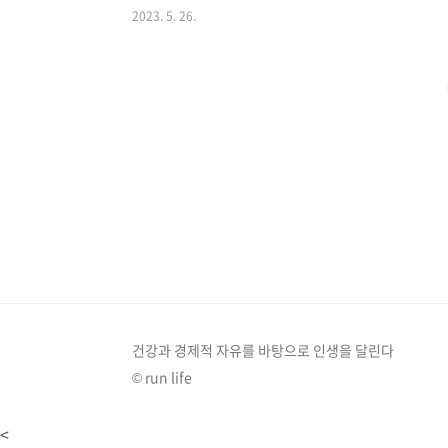
2023. 5. 26.
은 75톤급 엔진 1기로 이루어져 있습니다. 이번 발사에
1.5톤을 성공적으로 궤도에 안착시키는 데에 성공했습니
었으며, 총개발비는 1조 9,500억 원이 투입되어 왔다고
리호는 25..
건강과 경제적 자유를 바탕으로 인생을 달린다
© run life
<