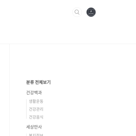
분류 전체보기
건강백과
생활운동
건강관리
건강음식
세상만사
복지정보