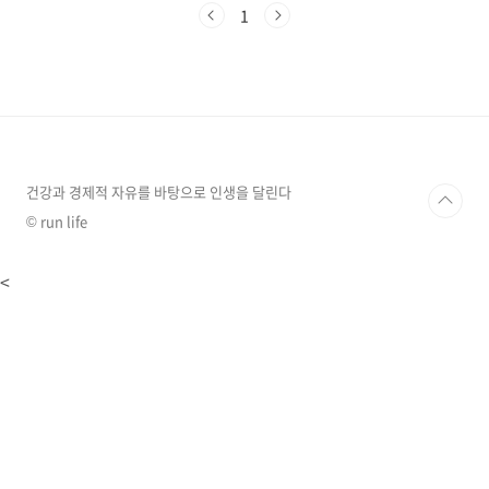
는데요, 작년에 큰맘먹고 새로 건축한 집과 금년
1
농사를 위해 준비한 비닐하우스와 모종등이 모두
잿더미가 되었고 현재는 산불이 지나간 장소로
이동 하셔서 대피하고 계신다고 합니다. (통신이
원활하지 않아서 연락하기도 쉽지 않은 상황이라
고 하네요)다행이도 카카오와 같은 기업들이 피
해 복구를 위해 적극적으로 나서고 있어서 이번
포스팅은 산불 현황과 카카오의 지원 활동을 소
개하겠습니다. 댓글당 1000씩 기부하는 모금 캠
건강과 경제적 자유를 바탕으로 인생을 달린다
페인 ..
© run life
<