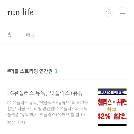
본문 바로가기
run life
홈
태그
더블 스트리밍 연간권
1
LG유플러스 유독, '넷플릭스+유튜브' 구독 상품 '더블 스트리밍 연간권'
LG유플러스 유독, '넷플릭스+유튜브' 최고42%
할인! 더블 스트리밍 연간권LG유플러스의 구독
플랫폼 '유독'에서 '넷플릭스+유튜브'를 월 1만
원대로 이용할 수 있는 '더블 스트리밍 연간권'을
2024. 8. 31.
출시했습니다. 이 상품은 유튜브 프리미엄과 넷
플릭스(광고형 스탠다드)를 결합하여 1년 약정으