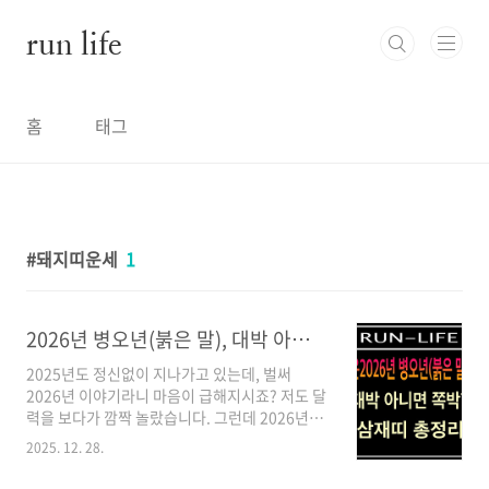
본문 바로가기
run life
홈
태그
돼지띠운세
1
2026년 병오년(붉은 말), 대박 아니면 쪽박? 삼재띠 총정리
2025년도 정신없이 지나가고 있는데, 벌써
2026년 이야기라니 마음이 급해지시죠? 저도 달
력을 보다가 깜짝 놀랐습니다. 그런데 2026년이
보통 해가 아니라고 하더라고요.60년 만에 돌아
2025. 12. 28.
온다는 '붉은 말의 해(병오년)', 일명 적토마의
해! 그리고 의외로 많은 분들이 놓치고 있는 '삼재