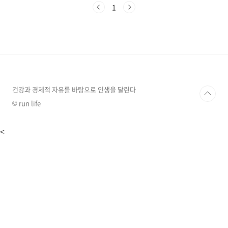
글을 읽고 나면 러브버그를 향한 짜증이 '이해'와
1
'대처'로 바뀔 겁니다. 러브버그의 숨겨진 비밀부
터 우리 집을 완벽하게 지키는 스마트한 방어 전
략까지, 지금부터 함께 알아보시죠!러브버그, 불
편하지만 해롭지 않은 존재러브버그는 붉은등우
단털파리가 정식 명칭이고, 이름에 '파리'라는 이
름이 들어가서 꺼림칙했는데요. 사실 꿀벌이나
나비처럼 생태계에 중요한 역할을 하는 '익충'이
라고 합니다. 이 녀석들은 독이 없고, 사람을 물..
건강과 경제적 자유를 바탕으로 인생을 달린다
© run life
<