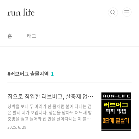
본문 바로가기
run life
홈
태그
러브버그 출몰지역
1
집으로 침입한 러브버그, 살충제 없이 퇴치하는 3단계 필살기
창밖을 보니 두 마리가 한 몸처럼 붙어 다니는 검
은 벌레 떼가 보입니다. 창문을 닫아도 어느새 방
충망을 뚫고 들어와 집 안을 날아다니는 이 불청
객. '러브버그'라는 이름 때문에 낭만적으로 들리
2025. 6. 29.
지만, 막상 집 안에 들어오면 낭만은커녕 한숨부
터 나오죠. 하지만 어쩌겠어요. 처리해야지... 이