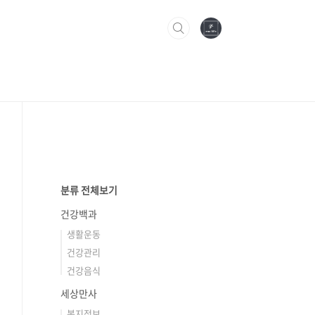
분류 전체보기
건강백과
생활운동
건강관리
건강음식
세상만사
복지정보