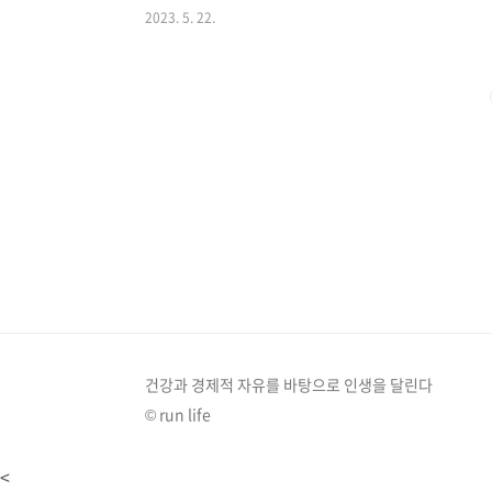
2023. 5. 22.
유의 향이 있어 생으로 먹거나, 매실청, 매실장아찌, 매실
는 과일입니다. 매실은 비타민C, 비타민A, 칼륨, 철분,
히, 매실의 유기산은 위액의 분비를 촉진하고, 위장의 기
와 숙취 해소..
건강과 경제적 자유를 바탕으로 인생을 달린다
© run life
<