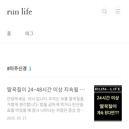
본문 바로가기
run life
홈
태그
미주신경
1
딸꾹질이 24~48시간 이상 지속될 때의 위험성
안녕하세요. 러늬 입니다.우리는 보통 딸꾹질을
가볍게 생각합니다. 밥을 급하게 먹거나 탄산음
료를 마셨을 때 잠시 나타나는 귀찮은 증상 정도
로 여기기도 합니다. 하지만 만약 그 딸꾹질이 하
2025. 10. 27.
루 이상~이틀, 즉 24시간~48시간 이상 지속된다
면 어떨까요? 이 정도면 단순한 '증상'이 아니라,