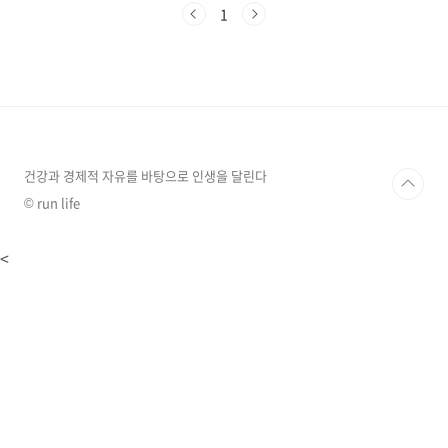
우리 몸이 보내는 심각한 '경고 신호'일 수 있습니
1
다. 의학계에서는 48시간 이상 지속되는 딸꾹질
을 '지속성 딸꾹질(Persistent Hiccups)', 한 달
이상이면 '난치성 딸꾹질(Intractable
Hiccups)'로 분류 한다고 합니다, 이는 반드시
원인을 찾아야 하는 의학적인 문제입니다.그렇다
면 멈추지 않는 딸꾹질이 경고하는 심각한 질병
에는 무엇이 있을까요?1. 신경계 손상 및 질환딸
꾹질은 횡격막과 미주 신..
건강과 경제적 자유를 바탕으로 인생을 달린다
© run life
<