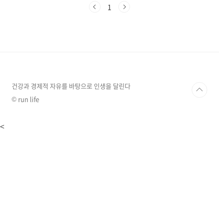
에서 발견한 새로운 코로나바이러스입니다. 이름
1
이 좀 복잡해 보이지만, 간단히 설명하자면
'HKU5'는 홍콩에서 발견된 바이러스 계열을 의
미하고, 'CoV'는 코로나바이러스, '2'는 이 계열
의 두 번째 발견이라는 뜻이라고 하네요.이 바이
러스가 특별한 이유는 바로 우리가 너무나 잘 알
고 있는 코로나19를 일으킨 SARS-CoV-2와 비슷
한 방식으로 인간 세포에 침투할 수 있다는 점이
라고 하는데요... 어떻게 그럴 수 있는..
건강과 경제적 자유를 바탕으로 인생을 달린다
© run life
<