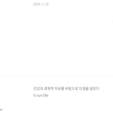
2025. 1. 12.
를 추천해 보겠습니다.참고하셔서 따뜻한 마음을 선물하세요
물아직 젊고 활동적인 4050 부모님께는 활력을 더해주
좋겠죠? 프리미엄 건강식품면역력 증진과 피로 해소에 
건강을 챙겨드리세요.홍삼: 면역력 증진, 피..
건강과 경제적 자유를 바탕으로 인생을 달린다
© run life
<