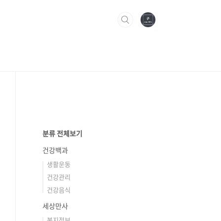
분류 전체보기
건강백과
생활운동
건강관리
건강음식
세상만사
복지정보