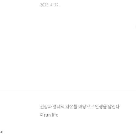
2025. 4. 22.
지를 소개해 드리겠습니다. 꿈은 참고용으로만 해석하시
점 기억해 주세요.재물이 들어오는 길몽 10가지재물운
을 주고 긍정적인 에너지를 불어넣어 줍니다. 다음은 재
다.1. 돈다발 받는 꿈돈다발을 받는 꿈은 승진이나 ..
건강과 경제적 자유를 바탕으로 인생을 달린다
© run life
<