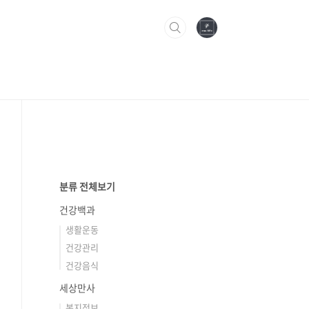
분류 전체보기
건강백과
생활운동
건강관리
건강음식
세상만사
복지정보