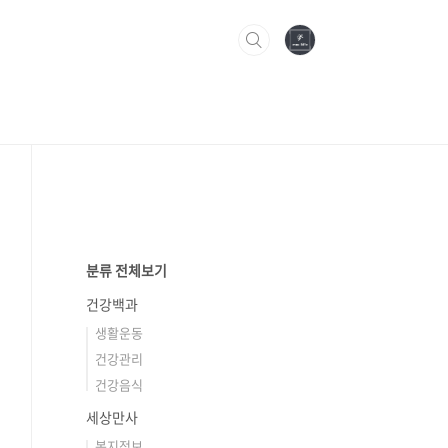
분류 전체보기
건강백과
생활운동
건강관리
건강음식
세상만사
복지정보