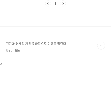
떤 원재료로 어떻게 만들어지는 걸까요? 오늘, 비
1
타민C의 탄생 비밀을 낱낱이 파헤쳐 봅시다! 비
타민C의 기원, 자연과 과학의 만남비타민C는 크
게 천연 원료에서 추출하거나 인공적으로 합성하
는 두 가지 방법으로 생산됩니다.천연 원료과일:
레몬, 오렌지, 딸기, 키위, 포도, 사과 등채소: 브
로콜리, 피망, 고추, 케일, 고구마 등특수 식물: 아
세로라 체리, 로즈힙, 카무카무 등 비타민C 함량
이 특히 높은 식물들도 있습니다.인공 ..
건강과 경제적 자유를 바탕으로 인생을 달린다
© run life
<