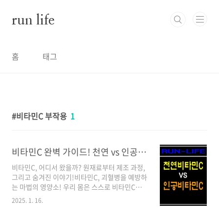
본문 바로가기
run life
홈
태그
비타민C 부작용
1
비타민C 완벽 가이드! 천연 vs 인공, 나에게 맞는 선택은?
비타민C, 어디서 왔을까? 원재료부터 제조 과정,
그리고 숨겨진 이야기!비타민C, 괴혈병을 예방하
는 마법의 영양소! 우리 몸은 스스로 비타민C를
만들어내지 못하기 때문에 반드시 외부에서 섭취
2025. 1. 16.
해야 하는데요, 알약부터 앰플, 주스까지 다양한
형태로 우리 주변에 존재하는 비타민C, 과연 어