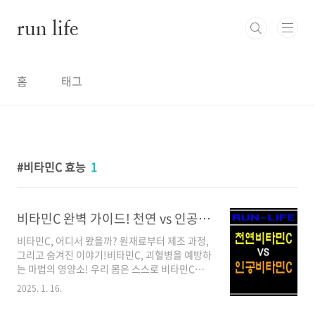
본문 바로가기
run life
홈
태그
비타민C 효능
1
비타민C 완벽 가이드! 천연 vs 인공, 나에게 맞는 선택은?
비타민C, 어디서 왔을까? 원재료부터 제조 과정,
그리고 숨겨진 이야기!비타민C, 괴혈병을 예방하
는 마법의 영양소! 우리 몸은 스스로 비타민C를
만들어내지 못하기 때문에 반드시 외부에서 섭취
2025. 1. 16.
해야 하는데요, 알약부터 앰플, 주스까지 다양한
형태로 우리 주변에 존재하는 비타민C, 과연 어