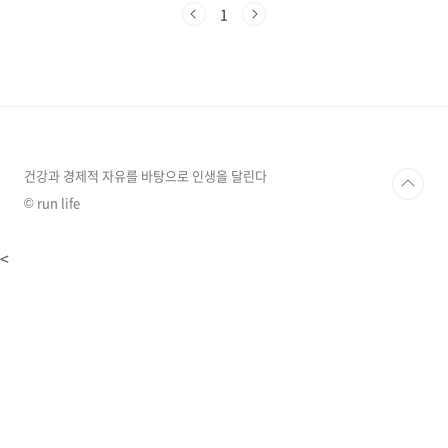
떤 원재료로 어떻게 만들어지는 걸까요? 오늘, 비
1
타민C의 탄생 비밀을 낱낱이 파헤쳐 봅시다! 비
타민C의 기원, 자연과 과학의 만남비타민C는 크
게 천연 원료에서 추출하거나 인공적으로 합성하
는 두 가지 방법으로 생산됩니다.천연 원료과일:
레몬, 오렌지, 딸기, 키위, 포도, 사과 등채소: 브
로콜리, 피망, 고추, 케일, 고구마 등특수 식물: 아
세로라 체리, 로즈힙, 카무카무 등 비타민C 함량
이 특히 높은 식물들도 있습니다.인공 ..
건강과 경제적 자유를 바탕으로 인생을 달린다
© run life
<