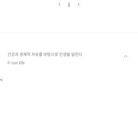
는데요, 작년에 큰맘먹고 새로 건축한 집과 금년
1
농사를 위해 준비한 비닐하우스와 모종등이 모두
잿더미가 되었고 현재는 산불이 지나간 장소로
이동 하셔서 대피하고 계신다고 합니다. (통신이
원활하지 않아서 연락하기도 쉽지 않은 상황이라
고 하네요)다행이도 카카오와 같은 기업들이 피
해 복구를 위해 적극적으로 나서고 있어서 이번
포스팅은 산불 현황과 카카오의 지원 활동을 소
개하겠습니다. 댓글당 1000씩 기부하는 모금 캠
건강과 경제적 자유를 바탕으로 인생을 달린다
페인 ..
© run life
<