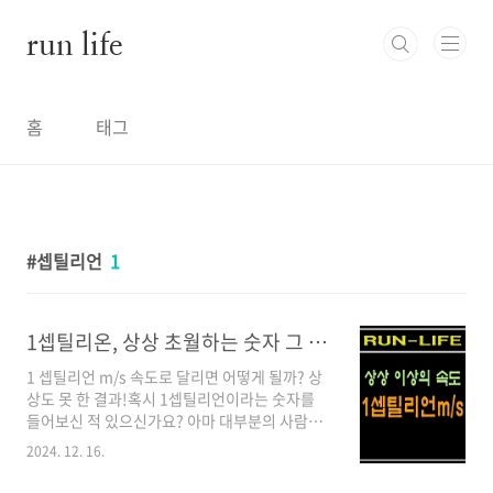
본문 바로가기
run life
홈
태그
셉틸리언
1
1셉틸리온, 상상 초월하는 숫자 그 너머의 속도!
1 셉틸리언 m/s 속도로 달리면 어떻게 될까? 상
상도 못 한 결과!혹시 1셉틸리언이라는 숫자를
들어보신 적 있으신가요? 아마 대부분의 사람들
에게는 생소한 숫자일 것입니다.얼마 전 구글이
2024. 12. 16.
발표한 혁신적인 양자 컴퓨팅 칩 '윌로
(Willow)'가 현존하는 최고의 슈퍼컴퓨터로 10