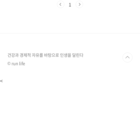
의 25제 곱년, 즉 10셉틸리온(septillion) 년이
1
나 걸리는 계산을 단 5분 만에 해냈다는 기사를
보았습니다. 도대체...얼마나 빠른 속도이기에 양
자컴퓨팅의 혁명이라는 말까지 할까?? 네~ 그래
서 찾아 보았습니다. 정보가 많지 않더군요. 그리
고 너무 어렵습니다. 제 머리로는 도저히...그래
서 요즈음 잘 나간다는 쳇 GPT의 힘을 빌려 최대
한 이해하기 쉽게 정리 해봅니다. 1셉틸리온
(septillion) m/s, 빛의 속도..
건강과 경제적 자유를 바탕으로 인생을 달린다
© run life
<