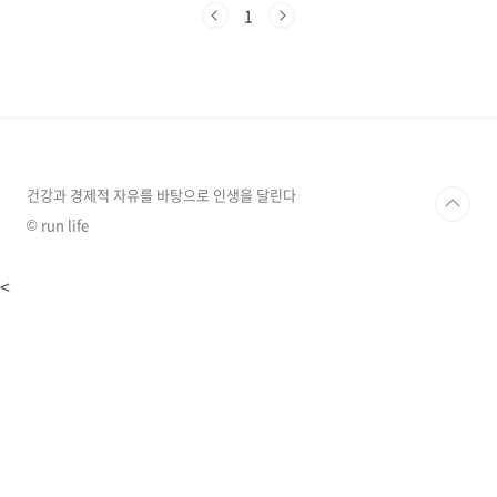
을 쓰는 건 돈 낭비다." 오늘은 지갑은 지키면서
1
입은 호강하는, 실패 없는 한우 등급 보는 법과 저
렴하게 구매하는 루트를 탈탈 털어드립니다. 1++
(투뿔)의 환상, 그리고 '마블링'의 진실우리가 흔
히 말하는 한우 등급(1++, 1+, 1, 2, 3)은 사실 '지
방이 얼마나 많은가(마블링)'를 기준으로 나뉩니
다. 즉, 지방이 많을수록 등급이 높습니다.하지만
모든 요리에 지방 많은 고기가 좋을까요? ✅ 구이
용: 1++ 등급..
건강과 경제적 자유를 바탕으로 인생을 달린다
© run life
<