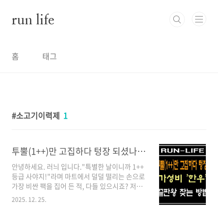
본문 바로가기
run life
홈
태그
소고기이력제
1
투뿔(1++)만 고집하다 텅장 되셨나요? '가성비 한우' 끝판왕 찾는 법
안녕하세요. 러늬 입니다."특별한 날이니까 1++
등급 사야지!"라며 마트에서 덜덜 떨리는 손으로
가장 비싼 팩을 집어 든 적, 다들 있으시죠? 저도
부모님 생신상 차릴 때마다 그랬습니다. 그런데
2025. 12. 25.
정육점 사장님과 친해지고 나서 알게 된 충격적
인 사실이 있습니다. "국거리나 장조림까지 투뿔