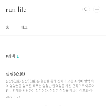
본문 바로가기
run life
홈
태그
심맥
1
심장(心臟)
심장(心臟) 심장(心臟)은 혈관을 통해 신체의 모든 조직에 혈액 속
의 영양분을 펌프질 해주는 엄청난 탄력성을 가진 근육으로 이루어
진 순환계를 담당하는 장기이다. 심장은 심장을 감싸는 심포와 심장
으로 이루어진 기관이다. 순우리말로는 염통,피통이라고 부르지만,
2022. 8. 23.
현실에서는 사람의 심장을 표현할 때는 쓰지 않는다. 인체의 가장
핵심적인 역할을 하다 보니 자동차의 엔진을 심장에 비유하거나,조