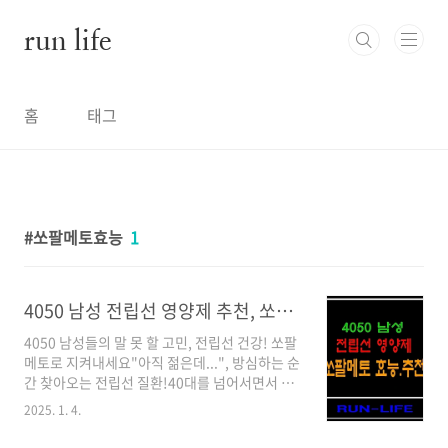
본문 바로가기
run life
홈
태그
쏘팔메토효능
1
4050 남성 전립선 영양제 추천, 쏘팔메토 효능과 선택 가이드!
4050 남성들의 말 못 할 고민, 전립선 건강! 쏘팔
메토로 지켜내세요"아직 젊은데...", 방심하는 순
간 찾아오는 전립선 질환!40대를 넘어서면서 화
장실 가는 횟수가 부쩍 늘어나지는 않았나요? 밤
2025. 1. 4.
에 잠을 설치거나 소변을 볼 때 시원하지 않은 느
낌이 든다면 전립선 건강에 적신호가 켜진 것일