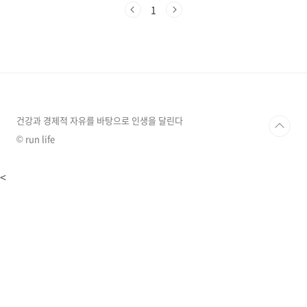
~~~~ 맞습니다.시간이 약입니다. 일반적으로 시
1
간이 지나면서 굳은 관절이 풀리면서 통증도 점
차 감소 한다고 합니다. but~!!! .... 그.러.나~~!!
그 기간이 통상 2년 정도면 약간의 후유증과 함께
자연 회복 한다고 합니다. 고생이란 고생은 원없
이 다 하고 말이죠...! 그러니...힘들게 버티지 마
시고 관리 하시기 바랍니다. 오십견(동결견)의 발
병원인은 어깨 관절을 싸고 있는 활액막에 염증
이 생기면서 시작되는데..
건강과 경제적 자유를 바탕으로 인생을 달린다
© run life
<