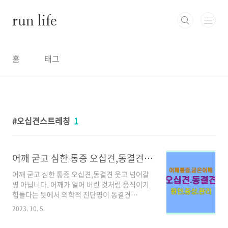
본문 바로가기
run life
홈
태그
오십견스트레칭
1
어깨 굳고 심한 통증 오십견,동결견 웃고 넘어갈 병 아닙니다.
어깨 굳고 심한 통증 오십견,동결견 웃고 넘어갈
병 아닙니다. 어깨가 얼어 버린 것처럼 움직이기
힘들다는 뜻에서 의학적 진단명이 동결견
(frozen shoulder) 이라고 하는 오십견!! 보통
2023. 10. 5.
50세 전후로 어깨가 아파오면 다들 이렇게 말합
니다. "오십견이야~~ 시간이 약이여~~~" 네