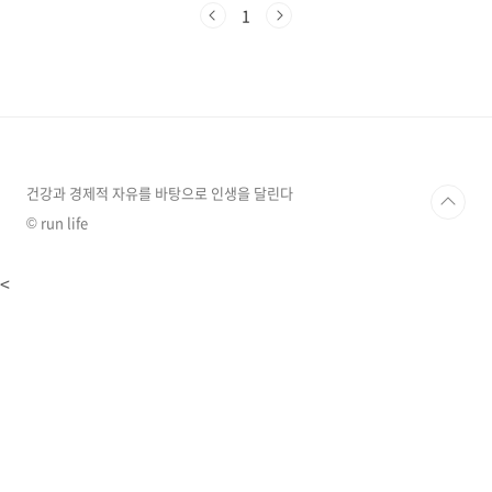
~~~~ 맞습니다.시간이 약입니다. 일반적으로 시
1
간이 지나면서 굳은 관절이 풀리면서 통증도 점
차 감소 한다고 합니다. but~!!! .... 그.러.나~~!!
그 기간이 통상 2년 정도면 약간의 후유증과 함께
자연 회복 한다고 합니다. 고생이란 고생은 원없
이 다 하고 말이죠...! 그러니...힘들게 버티지 마
시고 관리 하시기 바랍니다. 오십견(동결견)의 발
병원인은 어깨 관절을 싸고 있는 활액막에 염증
이 생기면서 시작되는데..
건강과 경제적 자유를 바탕으로 인생을 달린다
© run life
<