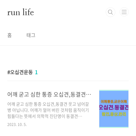
본문 바로가기
run life
홈
태그
오십견운동
1
어깨 굳고 심한 통증 오십견,동결견 웃고 넘어갈 병 아닙니다.
어깨 굳고 심한 통증 오십견,동결견 웃고 넘어갈
병 아닙니다. 어깨가 얼어 버린 것처럼 움직이기
힘들다는 뜻에서 의학적 진단명이 동결견
(frozen shoulder) 이라고 하는 오십견!! 보통
2023. 10. 5.
50세 전후로 어깨가 아파오면 다들 이렇게 말합
니다. "오십견이야~~ 시간이 약이여~~~" 네