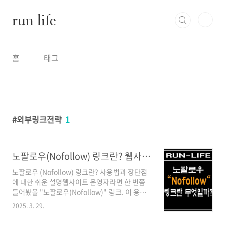
본문 바로가기
run life
홈
태그
외부링크전략
1
노팔로우(Nofollow) 링크란? 웹사이트 신뢰도를 지키는 노팔로우 속성 활용법
노팔로우 (Nofollow) 링크란? 사용법과 장단점
에 대한 쉬운 설명웹사이트 운영자라면 한 번쯤
들어봤을 "노팔로우(Nofollow)" 링크. 이 용어
는 처음엔 생소하게 느껴질 수 있지만, 알고 나면
2025. 3. 29.
SEO(검색 엔진 최적화)를 효율적으로 관리하는
데 큰 도움이 됩니다. 이번 글에서는 노팔로우 링