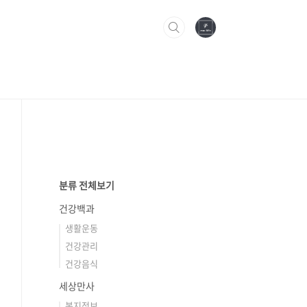
분류 전체보기
건강백과
생활운동
건강관리
건강음식
세상만사
복지정보