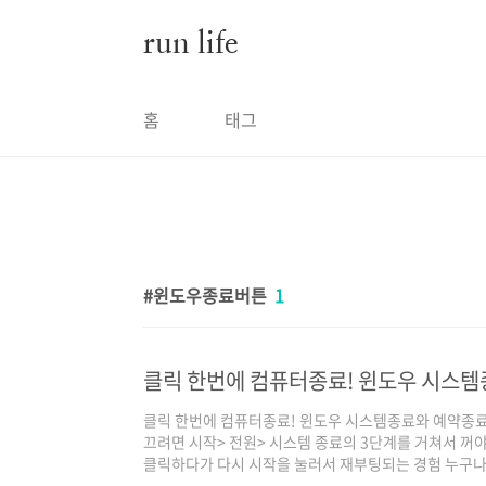
본문 바로가기
run life
홈
태그
윈도우종료버튼
1
클릭 한번에 컴퓨터종료! 윈도우 시스템
클릭 한번에 컴퓨터종료! 윈도우 시스템종료와 예약종료
끄려면 시작> 전원> 시스템 종료의 3단계를 거쳐서 꺼
클릭하다가 다시 시작을 눌러서 재부팅되는 경험 누구나 
재부팅 하는 경우가 심심치 않게 종종 있습니다. 가끔은 