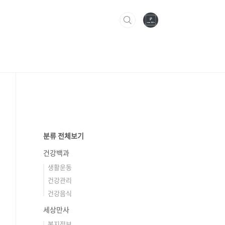
분류 전체보기
건강백과
생활운동
건강관리
건강음식
세상만사
복지정보