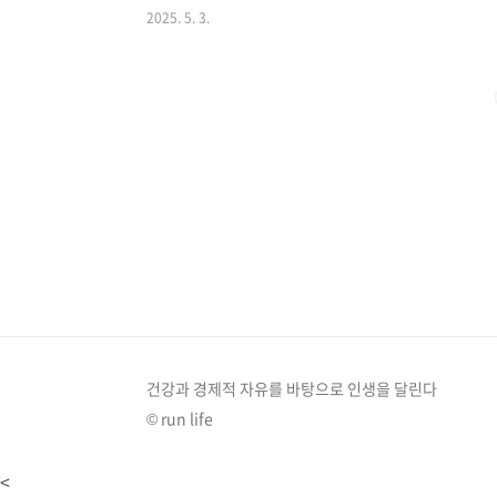
2025. 5. 3.
관한 관심이 더욱 높아지고 있습니다. 과도한 자외선 노
수 있어 일상 속에서의 철저한 자외선 차단이 필수적입니
단제 올바른 사용법, 그리고 식품을 통한 자외선 차단까
외선의 종류와 피부에 미치는 영향자외선 ..
건강과 경제적 자유를 바탕으로 인생을 달린다
© run life
<