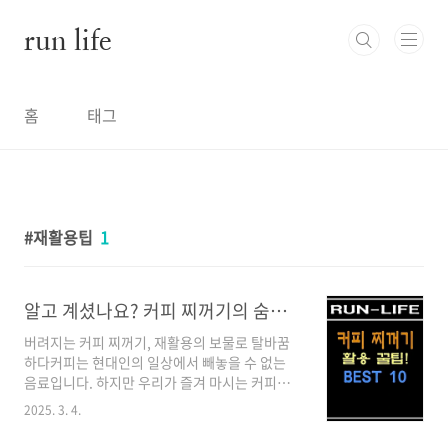
본문 바로가기
run life
홈
태그
재활용팁
1
알고 계셨나요? 커피 찌꺼기의 숨은 가치와 활용 방법
버려지는 커피 찌꺼기, 재활용의 보물로 탈바꿈
하다커피는 현대인의 일상에서 빼놓을 수 없는
음료입니다. 하지만 우리가 즐겨 마시는 커피를
추출하고 남은 찌꺼기는 대부분 그냥 버려지고
2025. 3. 4.
있습니다. 알고 계셨나요? 커피를 만들 때 사용되
는 원두의 99.8%가 찌꺼기로 남는다는 사실을.