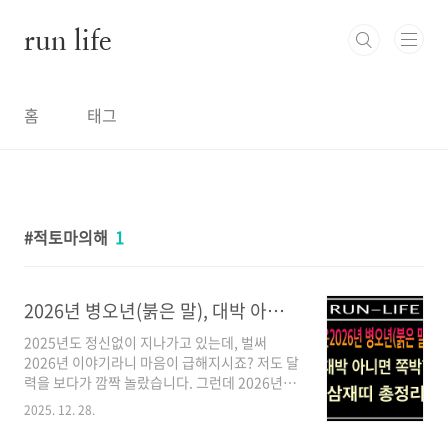
본문 바로가기
run life
홈
태그
적토마의해
1
2026년 병오년(붉은 말), 대박 아니면 쪽박? 삼재띠 총정리
2025년도 정신없이 지나가고 있는데, 벌써
2026년 이야기라니 마음이 급해지시죠? 저도 달
력을 보다가 깜짝 놀랐습니다. 그런데 2026년이
보통 해가 아니라고 하더라고요.60년 만에 돌아
2025. 12. 28.
온다는 '붉은 말의 해(병오년)', 일명 적토마의
해! 그리고 의외로 많은 분들이 놓치고 있는 '삼재