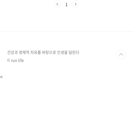
띠'의 흐름까지. 미리 알아두면 마음 편한 정보들
1
만 쏙 뽑아서 정리해 드릴게요. (미신이라기보단,
비 올 때 우산 챙기는 마음으로 가볍게 읽어주세
요!) 1. 2026년, 왜 '적토마'의 해일까?2026년은
육십갑자로 병오년(丙午年) 입니다.여기서 '병
(丙)'은 붉은 불(Fire)을, '오(午)'는 말(Horse)을
뜻해요. 합치면 그냥 말이 아니라 불꽃을 휘날리
며 달리는 붉은 말, 즉 적토마가 되는 거죠.이 시
기의 특징..
건강과 경제적 자유를 바탕으로 인생을 달린다
© run life
<