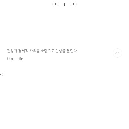
기준으로 대한민국에 거주하는 모든 국민이 대상
1
입니다.얼마를 받나요?기본 (전 국민): 1인당 15
만 원취약계층: 기초수급자 40만 원, 차상위/한
부모 30만 원지역 추가: 서울/경인 외 지역 +3만
원, 인구감소지역 +5만 원2차 추가 (소득 하위
90%): 1인당 10만 원 (9월 22일부터 신청)포인
트: 지원금은 조건에 따라 중복 적용됩니다. 예를
들어, 경상북도에 사는 기초수급자는 기본 15만
원에 취약계층 25만..
건강과 경제적 자유를 바탕으로 인생을 달린다
© run life
<