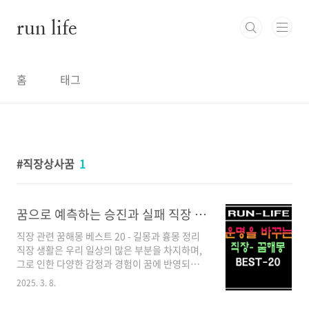
본문 바로가기
run life
홈
태그
직장상사꿈
1
꿈으로 예측하는 승진과 실패 직장 관련 꿈해몽 BEST20(ft.길몽,흉몽)
직장 관련 꿈해몽 베스트 20 - 길몽과 흉몽 정리
직장 생활은 우리 일상의 많은 부분을 차지하며,
그로 인한 다양한 감정과 경험이 꿈에 반영되는
경우가 많습니다. 꿈은 우리의 무의식이 표출되
2025. 3. 8.
는 방식으로, 특히 직장 관련 꿈은 현실의 스트레
스나 미래에 대한 기대, 불안감 등을 나타내는 경