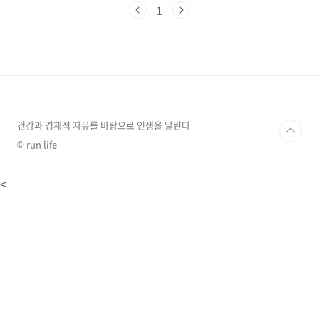
에서 발견한 새로운 코로나바이러스입니다. 이름
1
이 좀 복잡해 보이지만, 간단히 설명하자면
'HKU5'는 홍콩에서 발견된 바이러스 계열을 의
미하고, 'CoV'는 코로나바이러스, '2'는 이 계열
의 두 번째 발견이라는 뜻이라고 하네요.이 바이
러스가 특별한 이유는 바로 우리가 너무나 잘 알
고 있는 코로나19를 일으킨 SARS-CoV-2와 비슷
한 방식으로 인간 세포에 침투할 수 있다는 점이
라고 하는데요... 어떻게 그럴 수 있는..
건강과 경제적 자유를 바탕으로 인생을 달린다
© run life
<