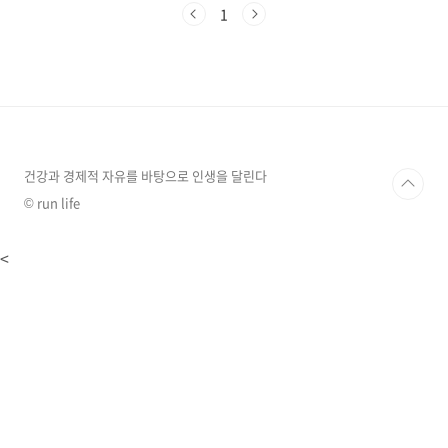
니다"라는 말을 들을 때가 있죠. 참으로 당황스러
1
운 답변입니다. 마치 마법의 주문처럼 느껴지는
이 DSR, 도대체 뭘까요? 쉽게 말해서 DSR은 '내
가 1년 동안 벌어들이는 돈 중에서 빚 갚는 데 얼
마를 쓰는지'를 나타내는 비율입니다.'총부채원
리금상환비율'이라고 하며,. 소득 대비 빚의 비중
을 뜻합니다. 예를 들어, 연봉이 5,000만원인 사
람이 매년 갚아야 하는 대출 원리금이 2,000만
원이라면 DSR은 40%가 ..
건강과 경제적 자유를 바탕으로 인생을 달린다
© run life
<