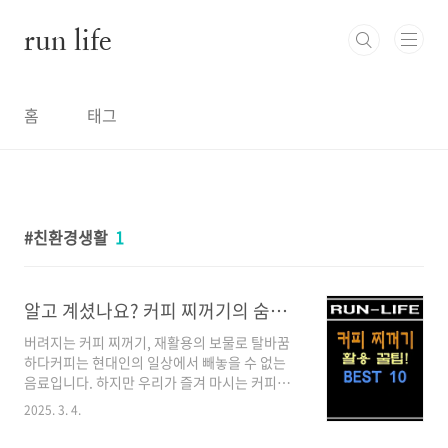
본문 바로가기
run life
홈
태그
친환경생활
1
알고 계셨나요? 커피 찌꺼기의 숨은 가치와 활용 방법
버려지는 커피 찌꺼기, 재활용의 보물로 탈바꿈
하다커피는 현대인의 일상에서 빼놓을 수 없는
음료입니다. 하지만 우리가 즐겨 마시는 커피를
추출하고 남은 찌꺼기는 대부분 그냥 버려지고
2025. 3. 4.
있습니다. 알고 계셨나요? 커피를 만들 때 사용되
는 원두의 99.8%가 찌꺼기로 남는다는 사실을.