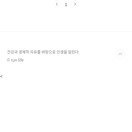
것은 어떨까요? 오늘은 환절기 건강을 지켜주는
1
대표적인 한방차, 쌍화탕과 갈근탕에 대해 자세
히 알아보고, 나에게 맞는 차를 선택하는 방법을
알려드리겠습니다. 쌍화탕, 기와 혈을 보충하여
원기 회복!쌍화탕은 동의보감에도 기록된 전통
한방차로, 피로 회복, 면역력 증진, 감기 예방에
탁월한 효과가 있습니다."쌍화(雙和)"는 기(氣)
와 혈(血)을 조화롭게 한다는 뜻으로, 몸의 균형
을 맞춰 원기를 회복시켜 주는 보약과 같은 차입
건강과 경제적 자유를 바탕으로 인생을 달린다
니다. ..
© run life
<