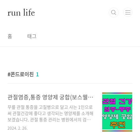
본문 바로가기
run life
홈
태그
콘드로이친
1
관절염증,통증 영양제 궁합(보스웰리아,콘드로이친)
무릎 관절 통증을 고질병으로 달고 사는 1인으로
써 관절건강에 좋다고 생각되는 영양제를 소개해
보겠습니다. 관절 통증 관리는 병원에서의 검사
와 치료가 우선이며,영양제 복용은 꾸준한 관절
2024. 2. 26.
건강 관리를 위한 것임을 미리 알려드립니다. 관
절염증과 통증 완화의 영양제 추천 궁합 보스웰