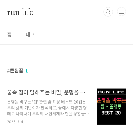
본문 바로가기
run life
홈
태그
큰집꿈
1
꿈속 집이 말해주는 비밀, 운명을 바꾸는 '집' 꿈 해몽 베스트20
운명을 바꾸는 '집' 관련 꿈 해몽 베스트 20집은
우리 삶의 기반이자 안식처로, 꿈에서 다양한 형
태로 나타나며 우리의 내면세계와 현실 상황을
반영합니다. 꿈속의 집은 단순한 건물이 아닌 자
2025. 3. 4.
신의 정신 상태, 감정, 자아, 가족과의 관계를 상
징하는 중요한 요소입니다. 꿈에서 보는 집의 상