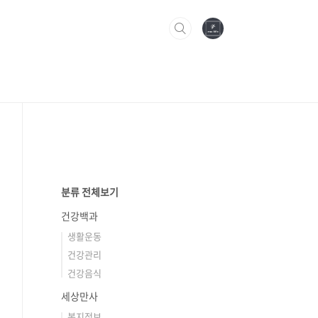
분류 전체보기
건강백과
생활운동
건강관리
건강음식
세상만사
복지정보