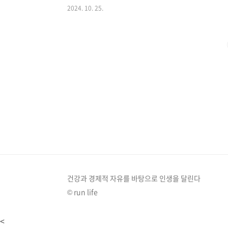
2024. 10. 25.
득, 얼마나 쏠쏠할까?참여 방법은 간단하고 혜택은 풍성합니
에 기록하면 월 1만 5천 원자전거: 매일 5km 이상 자전
교통: 버스, 지하철 등 대중교통을 이용하고 앱에 기록하면
회소득 지급 금..
건강과 경제적 자유를 바탕으로 인생을 달린다
© run life
<