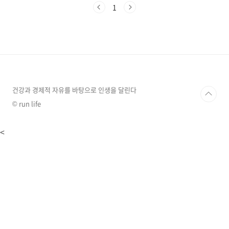
스 527 캠핑장을 다녀온 후기(얼어죽을 뻔)를 간
1
단하게 적어본다. 포천 테라스 527캠핑장 테라스
527 캠핑장으로 이동 T맵을 이용해서 캠핑장 주
소를 찍고 산정호수로 가는 길로 접어든다. 의외
로 한적한 산정호수로를 달리면서 산정호수도 힐
끔 들여다 보고... 한화 리조트와 크고 작은 펜션
들도 구경 좀 하고... 카페에서 커피 한잔 마시며
모처럼 여유도 부려보면서 테라스 527 캠핑장으
로 찾아왔다. 그러고 보니.... ..
건강과 경제적 자유를 바탕으로 인생을 달린다
© run life
<