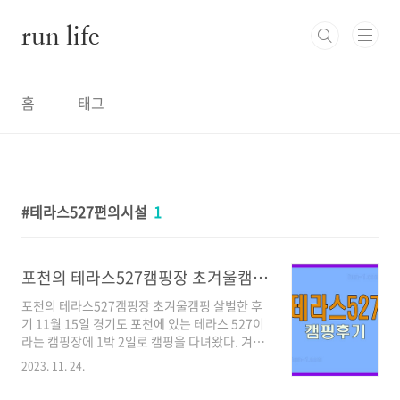
본문 바로가기
run life
홈
태그
테라스527편의시설
1
포천의 테라스527캠핑장 초겨울캠핑 살벌한 후기
포천의 테라스527캠핑장 초겨울캠핑 살벌한 후
기 11월 15일 경기도 포천에 있는 테라스 527이
라는 캠핑장에 1박 2일로 캠핑을 다녀왔다. 겨울
이 시작되는 초입이라서 그런지 낮에는 따뜻하게
2023. 11. 24.
느껴졌지만... 밤에는 영하 3도로 뚝 떨어지며 제
법 추운 밤을 보내게 되었으며, 1박 2일간의 테라