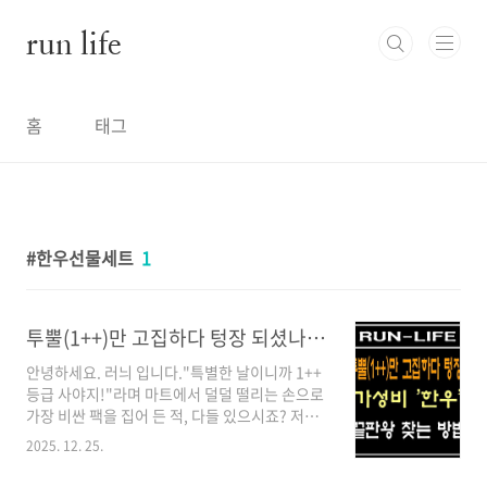
본문 바로가기
run life
홈
태그
한우선물세트
1
투뿔(1++)만 고집하다 텅장 되셨나요? '가성비 한우' 끝판왕 찾는 법
안녕하세요. 러늬 입니다."특별한 날이니까 1++
등급 사야지!"라며 마트에서 덜덜 떨리는 손으로
가장 비싼 팩을 집어 든 적, 다들 있으시죠? 저도
부모님 생신상 차릴 때마다 그랬습니다. 그런데
2025. 12. 25.
정육점 사장님과 친해지고 나서 알게 된 충격적
인 사실이 있습니다. "국거리나 장조림까지 투뿔