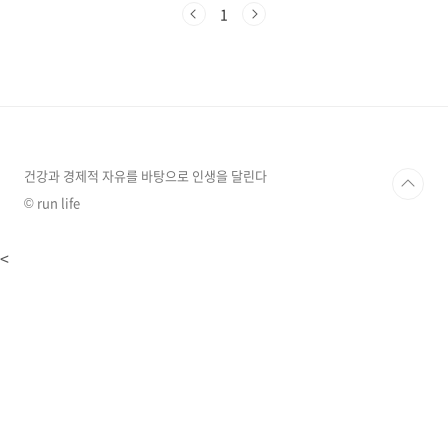
을 쓰는 건 돈 낭비다." 오늘은 지갑은 지키면서
1
입은 호강하는, 실패 없는 한우 등급 보는 법과 저
렴하게 구매하는 루트를 탈탈 털어드립니다. 1++
(투뿔)의 환상, 그리고 '마블링'의 진실우리가 흔
히 말하는 한우 등급(1++, 1+, 1, 2, 3)은 사실 '지
방이 얼마나 많은가(마블링)'를 기준으로 나뉩니
다. 즉, 지방이 많을수록 등급이 높습니다.하지만
모든 요리에 지방 많은 고기가 좋을까요? ✅ 구이
용: 1++ 등급..
건강과 경제적 자유를 바탕으로 인생을 달린다
© run life
<