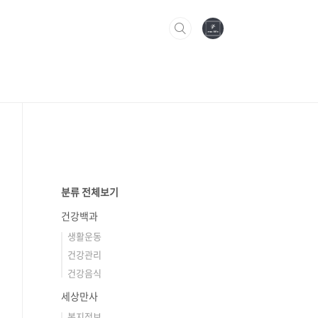
분류 전체보기
건강백과
생활운동
건강관리
건강음식
세상만사
복지정보