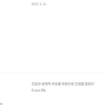
2025. 2. 12.
니면 주변에 이런 질환을 가진 분들이 계신가요? 사실 
문제입니다. 그런데 재미있는 점은 이 둘이 서로 떼려야
중 무려 63.1%가 고혈압을 함께 가지고 있다고 합니. 특
고혈압이 동반된다고 하니, ..
건강과 경제적 자유를 바탕으로 인생을 달린다
© run life
<