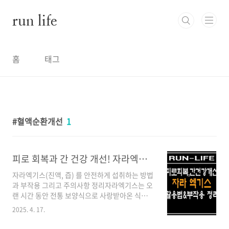
본문 바로가기
run life
홈
태그
혈액순환개선
1
피로 회복과 간 건강 개선! 자라엑기스(진액, 즙) 활용법
자라엑기스(진액, 즙) 를 안전하게 섭취하는 방법
과 부작용 그리고 주의사항 정리자라엑기스는 오
랜 시간 동안 전통 보양식으로 사랑받아온 식품
입니다. 자라는 강한 생명력과 풍부한 영양소를
2025. 4. 17.
지닌 수중 생물로, 특히 단백질, 비타민, 미네랄이
풍부하여 건강 증진에 도움을 줄 수 있습니다. 하